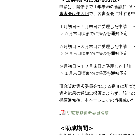
申請は、開催まで１年未満の会議につ
審査会は年３回
で、各審査会に対する
１月初日〜４月末日に受理した申請 ->
-> ５月末日頃までに採否を通知予定
５月初日〜８月末日に受理した申請 ->
-> ９月末日頃までに採否を通知予定
９月初日〜１２月末日に受理した申請 -
-> １月末日頃までに採否を通知予定
研究奨励選考委員会*による審査に基づ
選考結果の通知は採否によらず、該当
採否通知後、本ページにその旨掲載い
研究奨励選考委員名簿
*
＜助成期間＞