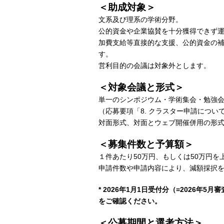
＜助成対象＞
文系及び理系の学術分野。
公的資金や企業協賛を十分獲得できず
加費支給等直接的な支援、公的資金の
す。
営利目的の会議は対象外とします。
＜対象会議と形式＞
単一のシンポジウム・学術集会・勉強
（応募要項「8. クラスター申請につい
対面形式、対面とウェブ開催併用の形
＜募集件数と予算額＞
１件あたり50万円、もしくは50万円を
申請件数や申請内容により、減額採択
* 2026年1月1日受付分（=2026
をご確認ください。
＜公募期間と選考方法＞