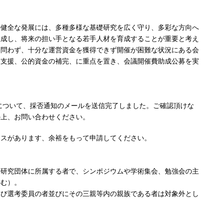
の健全な発展には、多種多様な基礎研究を広く守り、多彩な方向へ
醸成し、将来の担い手となる若手人材を育成することが重要と考え
を問わず、十分な運営資金を獲得できず開催が困難な状況にある会
な支援、公的資金の補完、に重点を置き、会議開催費助成公募を実
分について、採否通知のメールを送信完了しました。ご確認頂けな
の上、お問い合わせください。
ンスがあります、余裕をもって申請してください。
術研究団体に所属する者で、シンポジウムや学術集会、勉強会の主
含む）。
及び選考委員の者並びにその三親等内の親族である者は対象外とし