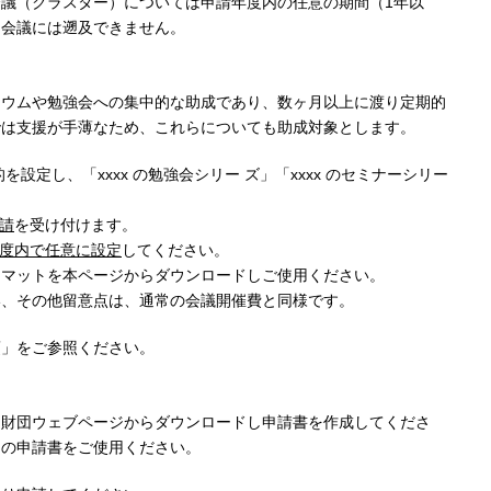
議（クラスター）については申請年度内の任意の期間（1年以
る会議には遡及できません。
ジウムや勉強会への集中的な助成であり、数ヶ月以上に渡り定期的
では支援が手薄なため、これらについても助成対象とします。
設定し、「xxxx の勉強会シリー ズ」「xxxx のセミナーシリー
請
を受け付けます。
度内で任意に設定
してください。
ーマットを本ページからダウンロードしご使用ください。
い、その他留意点は、通常の会議開催費と同様です。
項」をご参照ください。
当財団ウェブページからダウンロードし申請書を作成してくださ
用の申請書をご使用ください。