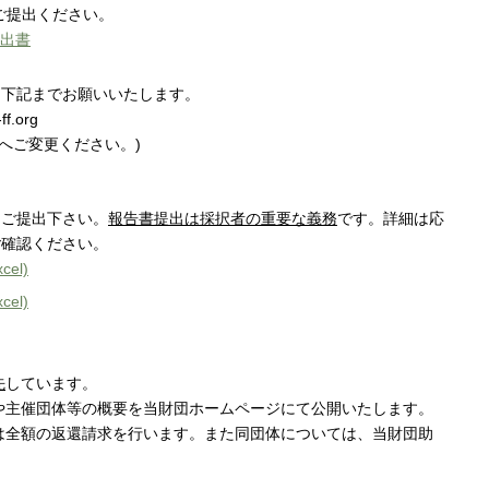
ご提出ください。
届出書
は下記までお願いいたします。
f.org
＠へご変更ください。)
にご提出下さい。
報告書提出は採択者の重要な義務
です。詳細は応
ご確認ください。
el)
el)
先
しています。
や主催団体等の概要を当財団ホームページにて公開いたします。
は全額の返還請求を行います。また同団体については、当財団助