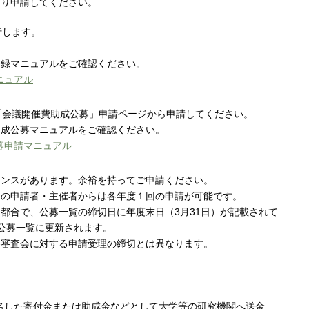
より申請してください。
行します。
登録マニュアルをご確認ください。
ニュアル
、「会議開催費助成公募」申請ページから申請してください。
助成公募マニュアルをご確認ください。
募申請マニュアル
ナンスがあります。余裕を持ってご申請ください。
つの申請者・主催者からは各年度１回の申請が可能です。
都合で、公募一覧の締切日に年度末日（3月31日）が記載されて
公募一覧に更新されます。
各審査会に対する申請受理の締切とは異なります。
指名した寄付金または助成金などとして大学等の研究機関へ送金