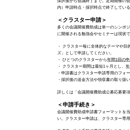
採択後から会議終了まで。定期開催の会
内）申請時点・採択時点で終了してい
＜クラスター申請＞
多くの会議開催費助成は単一のシンポ
に開催される勉強会やセミナーは現状
・ クラスター毎に全体的なテーマや目的を
ズ」として申請してください。
・ ひとつのクラスターから
年間1回の申
・ クラスター期間は最短1ヶ月とし、
年
・申請書はクラスター申請専用のフォ
・採択後の送金方法や領収書の取り扱
詳しくは「会議開催費助成公募応募要
＜申請手続き＞
会議開催費助成申請書フォーマットを
い。クラスター申請は、クラスター専