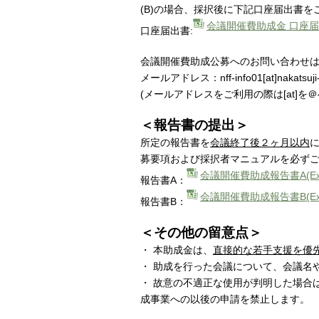
(B)の場合、採択後に下記口座届出書を
会議開催費助成金 口座
口座届出書:
会議開催費助成公募へのお問い合わせ
メールアドレス：nff-info01[at]nakatsuji-f
(メールアドレスをご利用の際は[at]を
＜報告書の提出＞
所定の報告書を
会議終了後２ヶ月以内
募要項および採択者マニュアルを必ず
会議開催費助成報告書A(Exc
報告書A：
会議開催費助成報告書B(Exc
報告書B：
＜その他の留意点＞
・ 本助成金は、
直接的な若手支援を優
・ 助成を行った会議について、会議名
・ 故意の不適正な使用が判明した場合
成事業への以後の申請を禁止します。