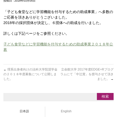
投稿日 : 2018年03月05日
「子ども食堂などに学習機能を付与するための助成事業」へ多数の
ご応募を頂きありがとうございました。
2018年の採択団体が決定し、６団体への助成を行いました。
詳しくは下記ページをご参照ください。
子ども食堂などに学習機能を付与するための助成事業２０１８年公
募
←
理系出身者向けの法科大学院奨学金
立命館大学 2017年度EDGE+Rプログ
の２０１８年度募集について公開しま
ラムにて「中辻賞」を授与させて頂き
した。
ました。
→
日本語
English