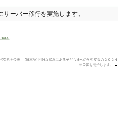
20日にサーバー移行を実施します。
anese
.
採択課題を公表
(日本語) 困難な状況にある子ども達への学習支援の２０２４
年公募を開始します。
→