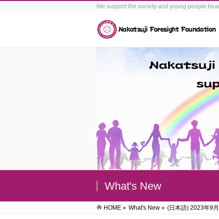
We support the society and young people bear
What's New
HOME
»
What's New
»
(日本語) 2023